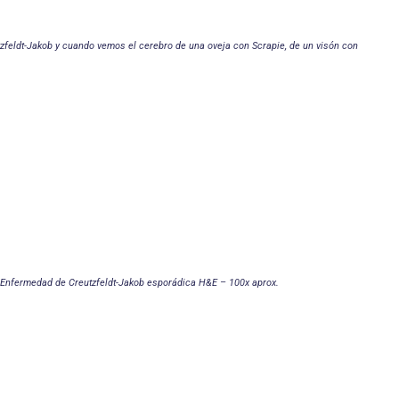
zfeldt-Jakob y cuando vemos el cerebro de una oveja con Scrapie, de un visón con
or Enfermedad de Creutzfeldt-Jakob esporádica H&E – 100x aprox.