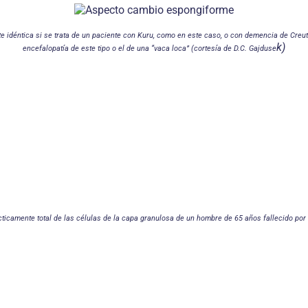
 idéntica si se trata de un paciente con Kuru, como en este caso, o con demencia de Creut
k)
encefalopatía de este tipo o el de una “vaca loca” (cortesía de D.C. Gajduse
cticamente total de las células de la capa granulosa de un hombre de 65 años fallecido p