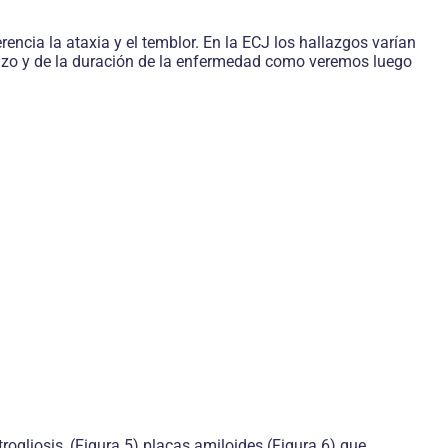
cia la ataxia y el temblor. En la ECJ los hallazgos varían
enzo y de la duración de la enfermedad como veremos luego
ogliosis, (Figura 5) placas amiloides (Figura 6) que