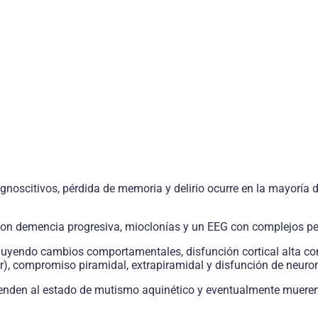
noscitivos, pérdida de memoria y delirio ocurre en la mayoría de
 con demencia progresiva, mioclonías y un EEG con complejos per
uyendo cambios comportamentales, disfunción cortical alta con
r), compromiso piramidal, extrapiramidal y disfunción de neuron
ienden al estado de mutismo aquinético y eventualmente mueren 