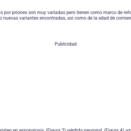
por priones son muy variadas pero tienen como marco de referen
ar o nuevas variantes encontradas, así como de la edad de comi
Publicidad
en en espongiosis, (Figura 3) pérdida neuronal, (Figura 4) astr