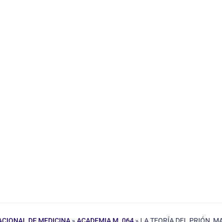
ACIONAL DE MEDICINA
»
ACADEMIA M. 064
»
LA TEORÍA DEL PRIÓN, M