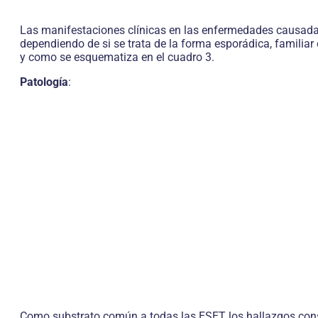
Las manifestaciones clínicas en las enfermedades causadas 
dependiendo de si se trata de la forma esporádica, famili
y como se esquematiza en el cuadro 3.
Patología
:
Como substrato común a todas las ESET los hallazgos consist