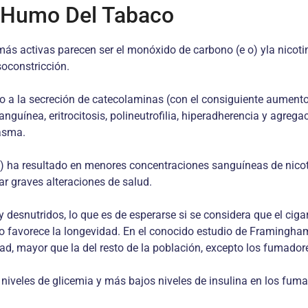
l Humo Del Tabaco
s activas parecen ser el monóxido de carbono (e o) yla nicoti
oconstricción.
 a la secreción de catecolaminas (con el consiguiente aumento d
guínea, eritrocitosis, polineutrofilia, hiperadherencia y agreg
lasma.
,etc.) ha resultado en menores concentraciones sanguíneas de nic
lar graves alteraciones de salud.
desnutridos, lo que es de esperarse si se considera que el ciga
o favorece la longevidad. En el conocido estudio de Framingham
, mayor que la del resto de la población, excepto los fumador
niveles de glicemia y más bajos niveles de insulina en los fum