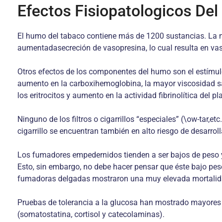
Efectos Fisiopatologicos De
El humo del tabaco contiene más de 1200 sustancias. La má
aumentadasecreción de vasopresina, lo cual resulta en vas
Otros efectos de los componentes del humo son el estímulo
aumento en la carboxihemoglobina, la mayor viscosidad san
los eritrocitos y aumento en la actividad fibrinolítica del p
Ninguno de los filtros o cigarrillos “especiales” (\ow-tar
cigarrillo se encuentran también en alto riesgo de desarrol
Los fumadores empedernidos tienden a ser bajos de peso y 
Esto, sin embargo, no debe hacer pensar que éste bajo pes
fumadoras delgadas mostraron una muy elevada mortalidad
Pruebas de tolerancia a la glucosa han mostrado mayores 
(somatostatina, cortisol y catecolaminas).