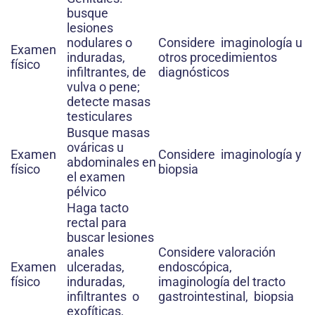
busque
lesiones
nodulares o
Considere imaginología u
Examen
induradas,
otros procedimientos
físico
infiltrantes, de
diagnósticos
vulva o pene;
detecte masas
testiculares
Busque masas
ováricas u
Examen
Considere imaginología y
abdominales en
físico
biopsia
el examen
pélvico
Haga tacto
rectal para
buscar lesiones
anales
Considere valoración
Examen
ulceradas,
endoscópica,
físico
induradas,
imaginología del tracto
infiltrantes o
gastrointestinal, biopsia
exofíticas,