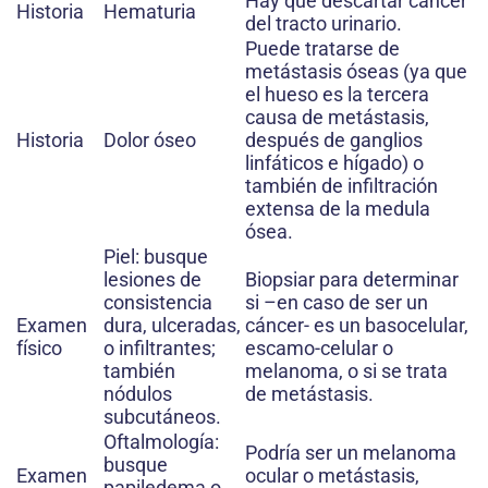
Hay que descartar cáncer
Historia
Hematuria
del tracto urinario.
Puede tratarse de
metástasis óseas (ya que
el hueso es la tercera
causa de metástasis,
Historia
Dolor óseo
después de ganglios
linfáticos e hígado) o
también de infiltración
extensa de la medula
ósea.
Piel: busque
lesiones de
Biopsiar para determinar
consistencia
si –en caso de ser un
Examen
dura, ulceradas,
cáncer- es un basocelular,
físico
o infiltrantes;
escamo-celular o
también
melanoma, o si se trata
nódulos
de metástasis.
subcutáneos.
Oftalmología:
Podría ser un melanoma
busque
Examen
ocular o metástasis,
papiledema o