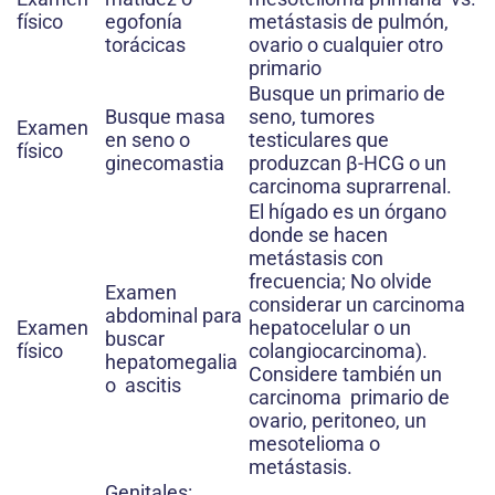
físico
egofonía
metástasis de pulmón,
torácicas
ovario o cualquier otro
primario
Busque un primario de
Busque masa
seno, tumores
Examen
en seno o
testiculares que
físico
ginecomastia
produzcan β-HCG o un
carcinoma suprarrenal.
El hígado es un órgano
donde se hacen
metástasis con
frecuencia; No olvide
Examen
considerar un carcinoma
abdominal para
Examen
hepatocelular o un
buscar
físico
colangiocarcinoma).
hepatomegalia
Considere también un
o ascitis
carcinoma primario de
ovario, peritoneo, un
mesotelioma o
metástasis.
Genitales: