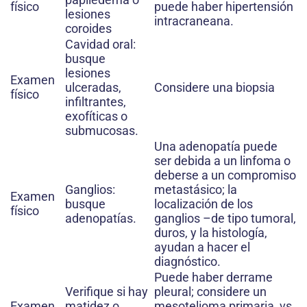
físico
puede haber hipertensión
lesiones
intracraneana.
coroides
Cavidad oral:
busque
lesiones
Examen
ulceradas,
Considere una biopsia
físico
infiltrantes,
exofíticas o
submucosas.
Una adenopatía puede
ser debida a un linfoma o
deberse a un compromiso
Ganglios:
metastásico; la
Examen
busque
localización de los
físico
adenopatías.
ganglios –de tipo tumoral,
duros, y la histología,
ayudan a hacer el
diagnóstico.
Puede haber derrame
Verifique si hay
pleural; considere un
Examen
matidez o
mesotelioma primaria vs.