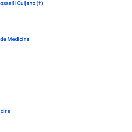
sselli Quijano (†)
l de Medicina
icina