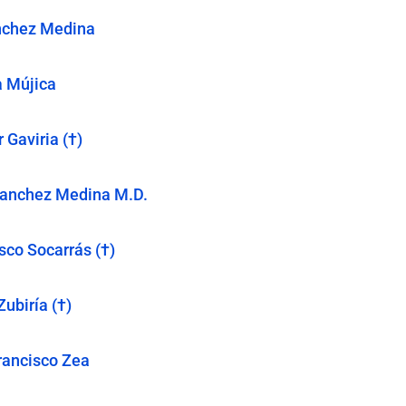
nchez Medina
a Mújica
 Gaviria (†)
Sanchez Medina M.D.
co Socarrás (†)
ubiría (†)
rancisco Zea