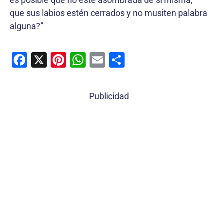
que sus labios estén cerrados y no musiten palabra
alguna?”
F
X
Pi
W
E
C
a
nt
h
m
o
c
er
at
ai
m
Publicidad
e
e
s
l
p
b
st
A
ar
o
p
tir
o
p
k