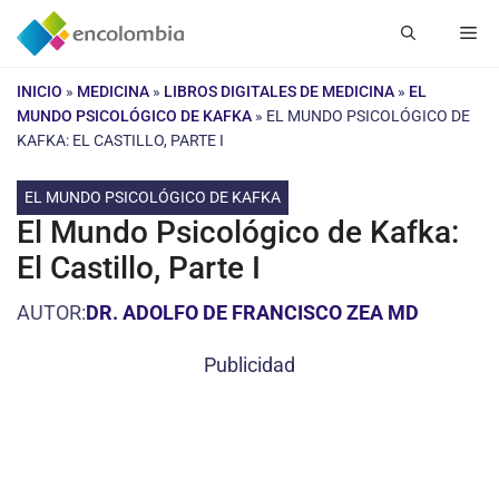
Saltar
Me
al
contenido
INICIO
»
MEDICINA
»
LIBROS DIGITALES DE MEDICINA
»
EL
MUNDO PSICOLÓGICO DE KAFKA
»
EL MUNDO PSICOLÓGICO DE
KAFKA: EL CASTILLO, PARTE I
EL MUNDO PSICOLÓGICO DE KAFKA
El Mundo Psicológico de Kafka:
El Castillo, Parte I
AUTOR:
DR. ADOLFO DE FRANCISCO ZEA MD
Publicidad