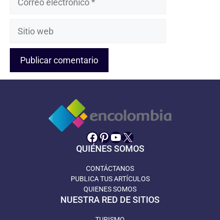
electrónico
Sitio
web
Facebook
Pinterest
YouTube
X
QUIÉNES SOMOS
CONTÁCTANOS
PUBLICA TUS ARTÍCULOS
QUIENES SOMOS
NUESTRA RED DE SITIOS
TURISMO