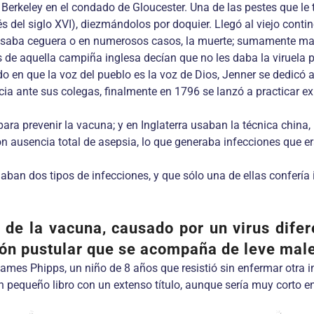
Berkeley en el condado de Gloucester. Una de las pestes que le t
del siglo XVI), diezmándolos por doquier. Llegó al viejo contin
usaba ceguera o en numerosos casos, la muerte; sumamente mal
 de aquella campiña inglesa decían que no les daba la viruela p
o en que la voz del pueblo es la voz de Dios, Jenner se dedicó a 
ncia ante sus colegas, finalmente en 1796 se lanzó a practicar 
 para prevenir la vacuna; y en Inglaterra usaban la técnica chin
n ausencia total de asepsia, lo que generaba infecciones que er
ban dos tipos de infecciones, y que sólo una de ellas confería
e la vacuna, causado por un virus difere
ión pustular que se acompaña de leve mal
James Phipps, un niño de 8 años que resistió sin enfermar otra 
 pequeño libro con un extenso título, aunque sería muy corto en