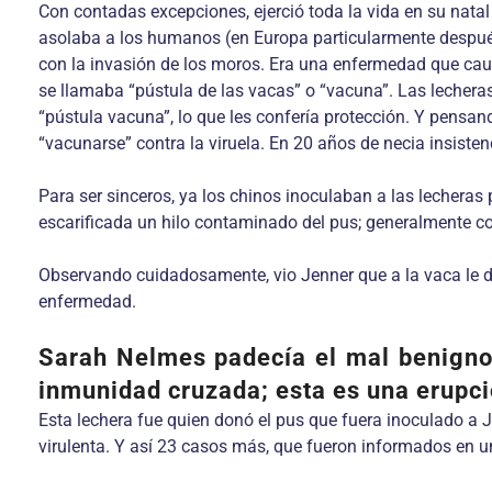
Con contadas excepciones, ejerció toda la vida en su natal 
asolaba a los humanos (en Europa particularmente después 
con la invasión de los moros. Era una enfermedad que ca
se llamaba “pústula de las vacas” o “vacuna”. Las lecheras
“pústula vacuna”, lo que les confería protección. Y pensand
“vacunarse” contra la viruela. En 20 años de necia insiste
Para ser sinceros, ya los chinos inoculaban a las lecheras
escarificada un hilo contaminado del pus; generalmente co
Observando cuidadosamente, vio Jenner que a la vaca le da
enfermedad.
Sarah Nelmes padecía el mal benigno d
inmunidad cruzada; esta es una erupc
Esta lechera fue quien donó el pus que fuera inoculado a 
virulenta. Y así 23 casos más, que fueron informados en un