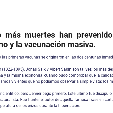
e más muertes han prevenido
o y la vacunación masiva.
o las primeras vacunas se originaron en las dos centurias inmed
1822-1895), Jonas Salk y Albert Sabin son tal vez los màs dest
na y la misma economía, cuando pudo comprobar que la calidad y
smos vivientes que no podíamos observar a simple vista: los m
científico; pero Jenner pegó primero. Este último fue discípulo
turalista. Fue Hunter el autor de aquella famosa frase en carta
mperatura de los erizos durante la hibernación.