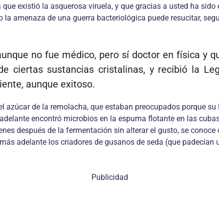
que existió la asquerosa viruela, y que gracias a usted ha sido e
lo la amenaza de una guerra bacteriológica puede resucitar, se
aunque no fue médico, pero sí doctor en física y q
de ciertas sustancias cristalinas, y recibió la 
riente, aunque exitoso.
n del azúcar de la remolacha, que estaban preocupados porque su
elante encontró microbios en la espuma flotante en las cubas de
menes después de la fermentación sin alterar el gusto, se conoce
y más adelante los criadores de gusanos de seda (que padecían u
Publicidad