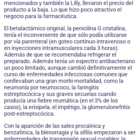
mencionados y también la Lilly, llevaron el precio del
producto a la baja. Lo que hizo poco atractivo el
negocio para la farmacéutica.
El betalactámico original, la penicilina G cristalina,
tenía el inconveniente de que sólo podía utilizarse
por vía parenteral (en goteo continuo intravenoso o
en inyecciones intramusculares cada 3 horas).
Además de que se recomendaba refrigerar el
preparado. Además tenía un espectro antibacteriano
un poco limitado, aunque cambió definitivamente el
curso de enfermedades infecciosas comunes que
conllevaban una gran morbi-mortalidad, como la
neumonía por neumococo, la faringitis
estreptocócica y sus graves secuelas cuando
producía una fiebre reumática (en el 3% de los
casos), la erisipela, el impétigo, la glomerulonefritis
post-estreptocócica.
Con la aparición de las sales procaìnica y
benzatìnica, la blenorragia y la sífilis empezaron a ser
enfermedades de transmisión sexual curables; la