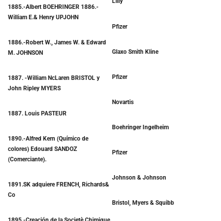
Lilly
1885.-Albert BOEHRINGER 1886.-
William E.& Henry UPJOHN
Pfizer
1886.-Robert W., James W. & Edward
Glaxo Smith Kline
M. JOHNSON
Pfizer
1887. -William NcLaren BRISTOL y
John Ripley MYERS
Novartis
1887. Louis PASTEUR
Boehringer Ingelheim
1890.-Alfred Kern (Químico de
colores) Edouard SANDOZ
Pfizer
(Comerciante).
Johnson & Johnson
1891.SK adquiere FRENCH, Richards&
Co
Bristol, Myers & Squibb
1895.-Creación de la Societè Chimique