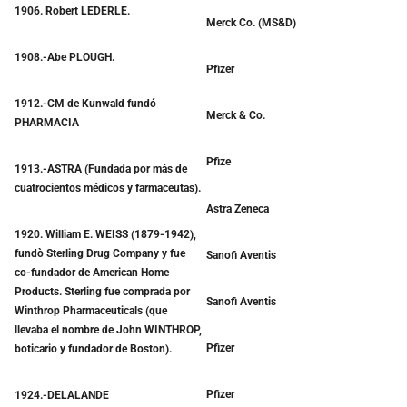
1906. Robert LEDERLE.
Merck Co. (MS&D)
1908.-Abe PLOUGH.
Pfizer
1912.-CM de Kunwald fundó
Merck & Co.
PHARMACIA
Pfize
1913.-ASTRA (Fundada por más de
cuatrocientos médicos y farmaceutas).
Astra Zeneca
1920. William E. WEISS (1879-1942),
fundò Sterling Drug Company y fue
Sanofi Aventis
co-fundador de American Home
Products. Sterling fue comprada por
Sanofi Aventis
Winthrop Pharmaceuticals (que
llevaba el nombre de John WINTHROP,
Pfizer
boticario y fundador de Boston).
Pfizer
1924.-DELALANDE