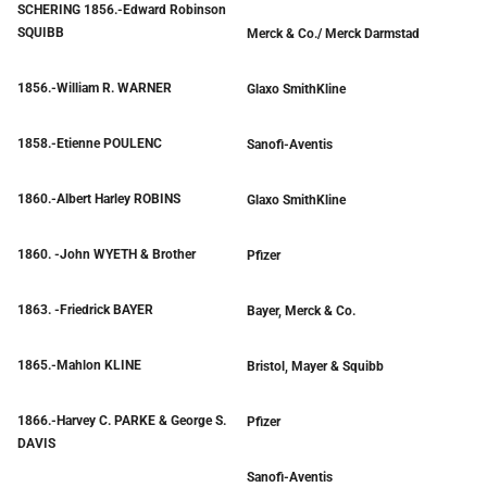
SCHERING 1856.-Edward Robinson
SQUIBB
Merck & Co./ Merck Darmstad
1856.-William R. WARNER
Glaxo SmithKline
1858.-Etienne POULENC
Sanofi-Aventis
1860.-Albert Harley ROBINS
Glaxo SmithKline
1860. -John WYETH & Brother
Pfizer
1863. -Friedrick BAYER
Bayer, Merck & Co.
1865.-Mahlon KLINE
Bristol, Mayer & Squibb
1866.-Harvey C. PARKE & George S.
Pfizer
DAVIS
Sanofi-Aventis