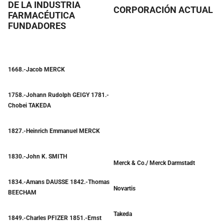
DE LA INDUSTRIA
CORPORACIÓN ACTUAL
FARMACÉUTICA
FUNDADORES
1668.-Jacob MERCK
1758.-Johann Rudolph GEIGY 1781.-
Chobei TAKEDA
1827.-Heinrich Emmanuel MERCK
1830.-John K. SMITH
Merck & Co./ Merck Darmstadt
1834.-Amans DAUSSE 1842.-Thomas
Novartis
BEECHAM
Takeda
1849.-Charles PFIZER 1851.-Ernst