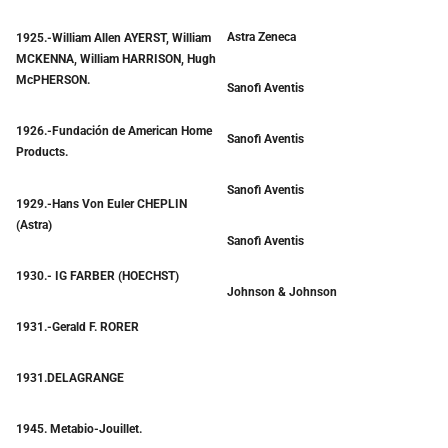
Astra Zeneca
1925.-William Allen AYERST, William
MCKENNA, William HARRISON, Hugh
McPHERSON.
Sanofi Aventis
1926.-Fundación de American Home
Sanofi Aventis
Products.
Sanofi Aventis
1929.-Hans Von Euler CHEPLIN
(Astra)
Sanofi Aventis
1930.- IG FARBER (HOECHST)
Johnson & Johnson
1931.-Gerald F. RORER
1931.DELAGRANGE
1945. Metabio-Jouillet.