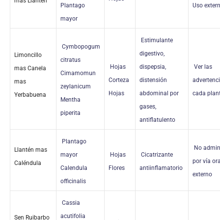
más Llantén
Plantago
Uso exter
mayor
Estimulante
Cymbopogum
digestivo,
Limoncillo
citratus
Hojas
dispepsia,
Ver las
mas Canela
Cimamomun
Corteza
distensión
advertenc
mas
zeylanicum
Hojas
abdominal por
cada plan
Yerbabuena
Mentha
gases,
piperita
antiflatulento
Plantago
No admini
Llantén mas
mayor
Hojas
Cicatrizante
por vía ora
Caléndula
Calendula
Flores
antiinflamatorio
externo
officinalis
Cassia
acutifolia
Sen Ruibarbo