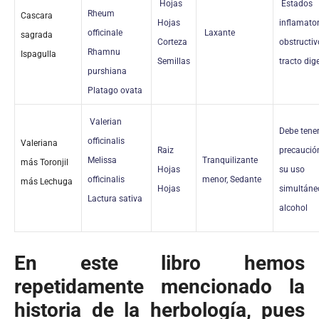
Hojas
Estados
Rheum
Cascara
Hojas
inflamator
officinale
Laxante
sagrada
Corteza
obstructiv
Rhamnu
Ispagulla
Semillas
tracto dig
purshiana
Platago ovata
Valerian
Debe tene
officinalis
Valeriana
Raiz
precaució
Melissa
Tranquilizante
más Toronjil
Hojas
su uso
officinalis
menor, Sedante
más Lechuga
Hojas
simultáne
Lactura sativa
alcohol
En este libro hemos
repetidamente mencionado la
historia de la herbología, pues