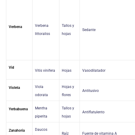
Verbena
Tallos y
Verbena
Sedante
littoraliss
hojas
Vid
Vitis vinifera
Hojas
Vasodilatador
Viola
Hojas y
Violeta
Antitusivo
odorata
flores
Mentha
Tallos y
Yerbabuena
Antiflatulento
piperita
hojas
Daucos
Zanahoria
Raíz
Fuente de vitamina A