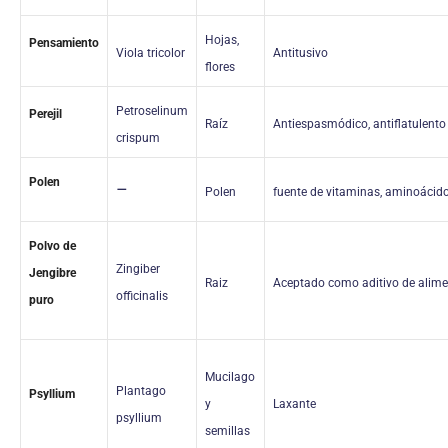
Hojas,
Pensamiento
Viola tricolor
Antitusivo
flores
Petroselinum
Perejil
Raíz
Antiespasmódico, antiflatulento
crispum
Polen
–
Polen
fuente de vitaminas, aminoácido
Polvo de
Zingiber
Jengibre
Raiz
Aceptado como aditivo de alim
officinalis
puro
Mucilago
Plantago
Psyllium
y
Laxante
psyllium
semillas