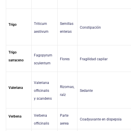
Triticum
Semillas
Trigo
Constipación
aestivum
enteras
Trigo
Fagopyrum
Flores
Fragilidad capilar
sarraceno
sculentum
Valeriana
Rizomas,
Valeriana
officinalis
Sedante
raíz
y
scandens
Verbena
Parte
Verbena
Coadyuvante en dispepsia
officinalis
aerea