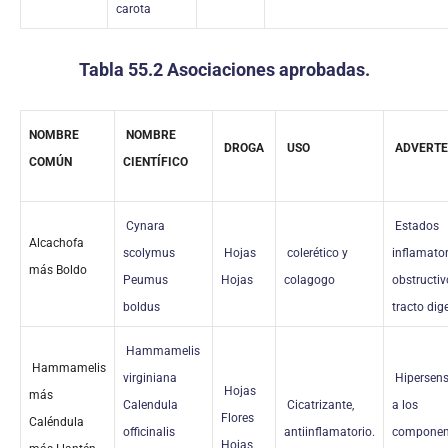
carota
Tabla 55.2 Asociaciones aprobadas.
NOMBRE
NOMBRE
DROGA
USO
ADVERTE
COMÚN
CIENTÍFICO
Cynara
Estados
Alcachofa
scolymus
Hojas
colerético y
inflamator
más Boldo
Peumus
Hojas
colagogo
obstructiv
boldus
tracto dig
Hammamelis
Hammamelis
virginiana
Hipersens
Hojas
más
Calendula
Cicatrizante,
a los
Flores
Caléndula
officinalis
antiinflamatorio.
componen
Hojas