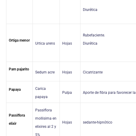
Diurética
Rubefaciente.
Ortiga menor
Urtica urens
Hojas
Diurética
Pam pajarito
Sedum acre
Hojas
Cicatrizante
Carica
Papaya
Pulpa
Aporte de fibra para favorecer la
papaya
Passiflora
Passiflora
mollisima en
Hojas
sedante-hipnótico
elixir
elixires al 2 y
5%