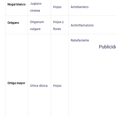
Juglans
Nogal blanco
Hojas
Antidiarreico
cinerea
Origanum
Hojas y
Orégano
Antiinflamatorio
vulgare
flores
Rubefaciente.
Publicid
Ortiga mayor
Urtica dioica
Hojas