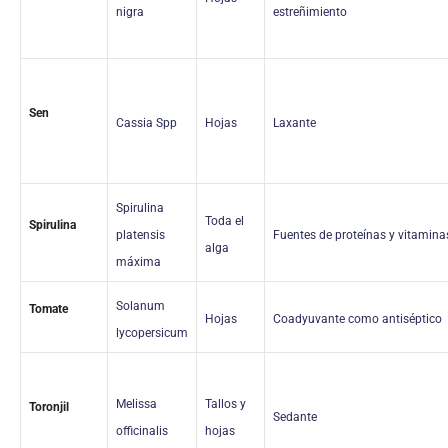
nigra
estreñimiento
Sen
Cassia Spp
Hojas
Laxante
Spirulina
Toda el
Spirulina
platensis
Fuentes de proteínas y vitamina
alga
máxima
Solanum
Tomate
Hojas
Coadyuvante como antiséptico
lycopersicum
Melissa
Tallos y
Toronjil
Sedante
officinalis
hojas