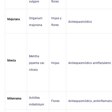
vulgare
flores
Origanum
Hojas y
Mejorana
Antiespasmódico
majorana
flores
Mentha
Menta
piperita var.
Hojas
Antiespasmódico antiflatulento
citrata
Achillea
Milenrama
Flores
Antiespasmódico, antiinflamato
millefolium