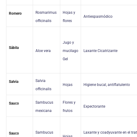
Rosmarimus
Hojas y
Romero
Antiespasmódico
officinalis
flores
Jugo y
Sábila
Aloe vera
mucilago
Laxante Cicatrizante
Gel
Salvia
Salvia
Hojas
Higiene bucal, antiflatulento
officinalis
Sambucus
Flores y
Sauco
Expectorante
mexicana
frutos
Sambucus
Laxante y coadyuvante en el tra
Sauco
Hojas