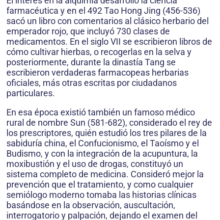
El interés en la alquimia desarrolló la ciencia
farmacéutica y en el 492 Tao Hong Jing (456-536)
sacó un libro con comentarios al clásico herbario del
emperador rojo, que incluyó 730 clases de
medicamentos. En el siglo VII se escribieron libros de
cómo cultivar hierbas, o recogerlas en la selva y
posteriormente, durante la dinastía Tang se
escribieron verdaderas farmacopeas herbarias
oficiales, más otras escritas por ciudadanos
particulares.
En esa época existió también un famoso médico
rural de nombre Sun (581-682), considerado el rey de
los prescriptores, quién estudió los tres pilares de la
sabiduría china, el Confucionismo, el Taoísmo y el
Budismo, y con la integración de la acupuntura, la
moxibustión y el uso de drogas, constituyó un
sistema completo de medicina. Consideró mejor la
prevención que el tratamiento, y como cualquier
semiólogo moderno tomaba las historias clínicas
basándose en la observación, auscultación,
interrogatorio y palpación, dejando el examen del