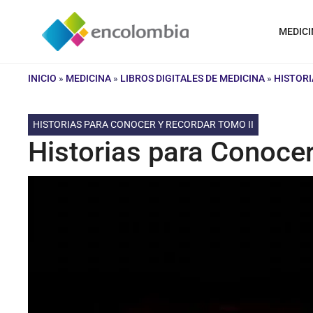
Saltar
al
MEDICI
contenido
INICIO
»
MEDICINA
»
LIBROS DIGITALES DE MEDICINA
»
HISTORI
HISTORIAS PARA CONOCER Y RECORDAR TOMO II
Historias para Conocer