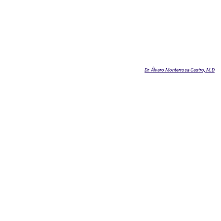
Dr. Álvaro Monterrosa Castro, M.D