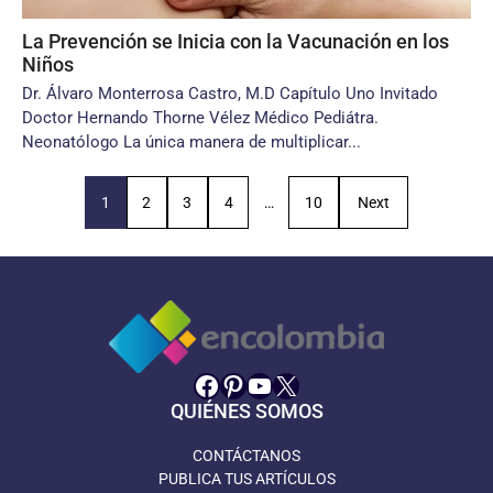
La Prevención se Inicia con la Vacunación en los
Niños
Dr. Álvaro Monterrosa Castro, M.D Capítulo Uno Invitado
Doctor Hernando Thorne Vélez Médico Pediátra.
Neonatólogo La única manera de multiplicar...
1
2
3
4
…
10
Next
Facebook
Pinterest
YouTube
X
QUIÉNES SOMOS
CONTÁCTANOS
PUBLICA TUS ARTÍCULOS