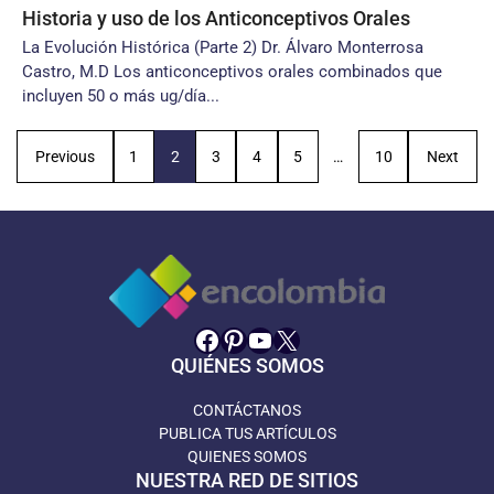
Historia y uso de los Anticonceptivos Orales
La Evolución Histórica (Parte 2) Dr. Álvaro Monterrosa
Castro, M.D Los anticonceptivos orales combinados que
incluyen 50 o más ug/día...
Previous
1
2
3
4
5
…
10
Next
Facebook
Pinterest
YouTube
X
QUIÉNES SOMOS
CONTÁCTANOS
PUBLICA TUS ARTÍCULOS
QUIENES SOMOS
NUESTRA RED DE SITIOS