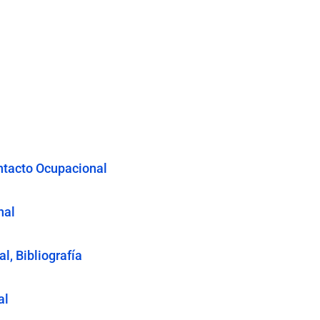
ntacto Ocupacional
nal
l, Bibliografía
al