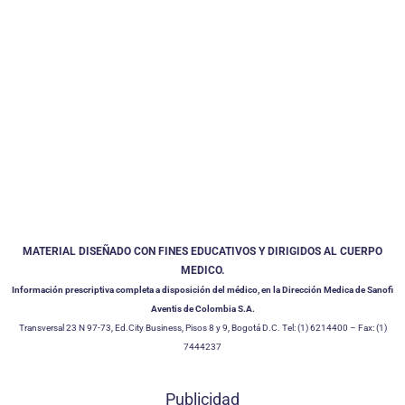
MATERIAL DISEÑADO CON FINES EDUCATIVOS Y DIRIGIDOS AL CUERPO
MEDICO.
Información prescriptiva completa a disposición del médico, en la Dirección Medica de Sanofi
Aventis de Colombia S.A.
Transversal 23 N 97-73, Ed.City Business, Pisos 8 y 9, Bogotá D.C. Tel: (1) 6214400 – Fax: (1)
7444237
Publicidad