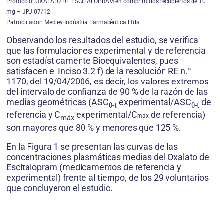
Protocolo: OXALATO DE ESCITALOPRAM en comprimidos recubiertos de 10
mg – JPJ 07/12
Patrocinador: Medley Indústria Farmacêutica Ltda.
Observando los resultados del estudio, se verifica
que las formulaciones experimental y de referencia
son estadísticamente Bioequivalentes, pues
satisfacen el Inciso 3.2 f) de la resolución RE n.°
1170, del 19/04/2006, es decir, los valores extremos
del intervalo de confianza de 90 % de la razón de las
medías geométricas (ASC
experimental/ASC
de
0-t
0-t
referencia y C
experimental/C
de referencia)
máx
máx
son mayores que 80 % y menores que 125 %.
En la Figura 1 se presentan las curvas de las
concentraciones plasmáticas medias del Oxalato de
Escitalopram (medicamentos de referencia y
experimental) frente al tiempo, de los 29 voluntarios
que concluyeron el estudio.