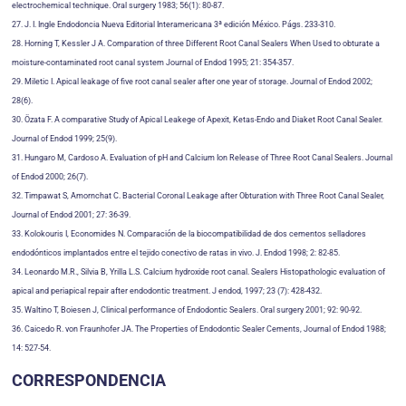
electrochemical technique. Oral surgery 1983; 56(1): 80-87.
27. J. I. Ingle Endodoncia Nueva Editorial Interamericana 3ª edición México. Págs. 233-310.
28. Horning T, Kessler J A. Comparation of three Different Root Canal Sealers When Used to obturate a
moisture-contaminated root canal system Journal of Endod 1995; 21: 354-357.
29. Miletic I. Apical leakage of five root canal sealer after one year of storage. Journal of Endod 2002;
28(6).
30. Özata F. A comparative Study of Apical Leakege of Apexit, Ketas-Endo and Diaket Root Canal Sealer.
Journal of Endod 1999; 25(9).
31. Hungaro M, Cardoso A. Evaluation of pH and Calcium Ion Release of Three Root Canal Sealers. Journal
of Endod 2000; 26(7).
32. Timpawat S, Amornchat C. Bacterial Coronal Leakage after Obturation with Three Root Canal Sealer,
Journal of Endod 2001; 27: 36-39.
33. Kolokouris I, Economides N. Comparación de la biocompatibilidad de dos cementos selladores
endodónticos implantados entre el tejido conectivo de ratas in vivo. J. Endod 1998; 2: 82-85.
34. Leonardo M.R., Silvia B, Yrilla L.S. Calcium hydroxide root canal. Sealers Histopathologic evaluation of
apical and periapical repair after endodontic treatment. J endod, 1997; 23 (7): 428-432.
35. Waltino T, Boiesen J, Clinical performance of Endodontic Sealers. Oral surgery 2001; 92: 90-92.
36. Caicedo R. von Fraunhofer JA. The Properties of Endodontic Sealer Cements, Journal of Endod 1988;
14: 527-54.
CORRESPONDENCIA