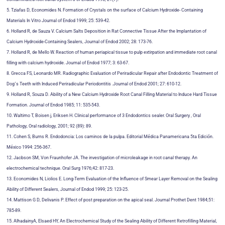
5. Tziafas D, Economides N. Formation of Crystals on the surface of Calcium Hydroxide- Containing
Materials In Vitro Journal of Endod 1999; 25: 539-42.
6. Holland R, de Sauza V. Calcium Salts Deposition in Rat Connective Tissue After the Implantation of
Calcium Hydroxide-Containing Sealers, Journal of Endod 2002; 28: 173-76.
7. Holland R, de Mello W. Reaction of human periapical tissue to pulp extirpation and immediate root canal
filling with calcium hydroxide. Journal of Endod 1977; 3: 63-67.
8. Grecca FS, Leonardo MR. Radiographic Evaluation of Periradicular Repair after Endodontic Treatment of
Dog´s Teeth with Induced Periradicular Periodontitis .Journal of Endod 2001; 27: 610-12.
9. Holland R, Souza D. Ability of a New Calcium Hydroxide Root Canal Filling Material to Induce Hard Tissue
Formation. Journal of Endod 1985; 11: 535-543.
10. Waltimo T, Boisen j, Eriksen H. Clinical performance of 3 Endodontics sealer. Oral Surgery , Oral
Pathology, Oral radiology, 2001; 92 (89): 89.
11. Cohen S, Burns R. Endodoncia: Los caminos de la pulpa. Editorial Médica Panamericana 5ta Edición.
México 1994: 256-367.
12. Jacbson SM, Von Fraunhofer JA. The investigation of microleakage in root canal therapy. An
electrochemical technique. Oral Surg 1976;42: 817-23.
13. Economides N, Liolios E. Long-Term Evaluation of the Influence of Smear Layer Removal on the Sealing
Ability of Different Sealers, Journal of Endod 1999; 25: 123-25.
14. Mattison G D, Delivanis P. Effect of post preparation on the apical seal. Journal Prothet Dent 1984;51:
785-89.
15. AlhadainyA, Elsaed HY, An Electrochemical Study of the Sealing Ability of Different Retrofilling Material,