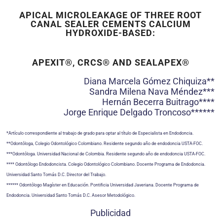
APICAL MICROLEAKAGE OF THREE ROOT
CANAL SEALER CEMENTS CALCIUM
HYDROXIDE-BASED:
APEXIT®, CRCS® AND SEALAPEX®
Diana Marcela Gómez Chiquiza**
Sandra Milena Nava Méndez***
Hernán Becerra Buitrago****
Jorge Enrique Delgado Troncoso******
*Artículo correspondiente al trabajo de grado para optar al título de Especialista en Endodoncia.
**Odontóloga, Colegio Odontológico Colombiano. Residente segundo año de endodoncia USTA-FOC.
***Odontóloga. Universidad Nacional de Colombia. Residente segundo año de endodoncia USTA-FOC.
**** Odontólogo Endodoncista. Colegio Odontológico Colombiano. Docente Programa de Endodoncia.
Universidad Santo Tomás D.C. Director del Trabajo.
****** Odontólogo Magíster en Educación. Pontificia Universidad Javeriana. Docente Programa de
Endodoncia. Universidad Santo Tomás D.C. Asesor Metodológico.
Publicidad