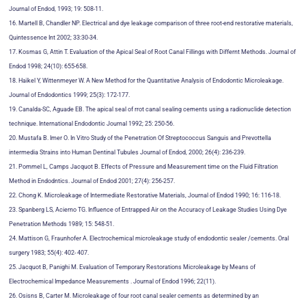
Journal of Endod, 1993; 19: 508-11.
16. Martell B, Chandler NP. Electrical and dye leakage comparison of three root-end restorative materials,
Quintessence Int 2002; 33:30-34.
17. Kosmas G, Attin T. Evaluation of the Apical Seal of Root Canal Fillings with Differnt Methods. Journal of
Endod 1998; 24(10): 655-658.
18. Haïkel Y, Wittenmeyer W. A New Method for the Quantitative Analysis of Endodontic Microleakage.
Journal of Endodontics 1999; 25(3): 172-177.
19. Canalda-SC, Aguade EB. The apical seal of rrot canal sealing cements using a radionuclide detection
technique. International Endodontic Journal 1992; 25: 250-56.
20. Mustafa B. Imer O. In Vitro Study of the Penetration Of Streptococcus Sanguis and Prevottella
intermedia Strains into Human Dentinal Tubules Journal of Endod, 2000; 26(4): 236-239.
21. Pommel L, Camps Jacquot B. Effects of Pressure and Measurement time on the Fluid Filtration
Method in Endodntics. Journal of Endod 2001; 27(4): 256-257.
22. Chong K. Microleakage of Intermediate Restorative Materials, Journal of Endod 1990; 16: 116-18.
23. Spanberg LS, Acierno TG. Influence of Entrapped Air on the Accuracy of Leakage Studies Using Dye
Penetration Methods 1989; 15: 548-51.
24. Mattison G, Fraunhofer A. Electrochemical microleakage study of endodontic sealer /cements. Oral
surgery 1983; 55(4): 402- 407.
25. Jacquot B, Panighi M. Evaluation of Temporary Restorations Microleakage by Means of
Electrochemical Impedance Measurements . Journal of Endod 1996; 22(11).
26. Osisns B, Carter M. Microleakage of four root canal sealer cements as determined by an