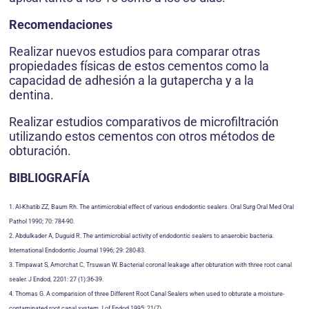
Recomendaciones
Realizar nuevos estudios para comparar otras
propiedades físicas de estos cementos como la
capacidad de adhesión a la gutapercha y a la
dentina.
Realizar estudios comparativos de microfiltración
utilizando estos cementos con otros métodos de
obturación.
BIBLIOGRAFÍA
1. Al-Khatib ZZ, Baum Rh. The antimicrobial effect of various endodontic sealers. Oral Surg Oral Med Oral
Pathol 1990; 70: 784-90.
2. Abdulkader A, Duguid R. The antimicrobial activity of endodontic sealers to anaerobic bacteria.
International Endodontic Journal 1996; 29: 280-83.
3. Timpawat S, Amorchat C, Trsuwan W. Bacterial coronal leakage after obturation with three root canal
sealer. J Endod, 2201: 27 (1):36-39.
4. Thomas G. A comparision of three Different Root Canal Sealers when used to obturate a moisture-
contaminated root canal system J of Endod 1995; 21(7).