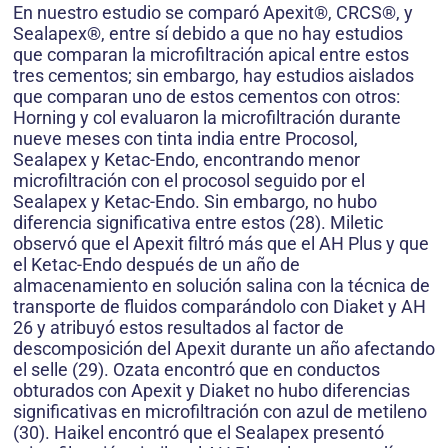
En nuestro estudio se comparó Apexit®, CRCS®, y
Sealapex®, entre sí debido a que no hay estudios
que comparan la microfiltración apical entre estos
tres cementos; sin embargo, hay estudios aislados
que comparan uno de estos cementos con otros:
Horning y col evaluaron la microfiltración durante
nueve meses con tinta india entre Procosol,
Sealapex y Ketac-Endo, encontrando menor
microfiltración con el procosol seguido por el
Sealapex y Ketac-Endo. Sin embargo, no hubo
diferencia significativa entre estos (28). Miletic
observó que el Apexit filtró más que el AH Plus y que
el Ketac-Endo después de un año de
almacenamiento en solución salina con la técnica de
transporte de fluidos comparándolo con Diaket y AH
26 y atribuyó estos resultados al factor de
descomposición del Apexit durante un año afectando
el selle (29). Ozata encontró que en conductos
obturados con Apexit y Diaket no hubo diferencias
significativas en microfiltración con azul de metileno
(30). Haikel encontró que el Sealapex presentó