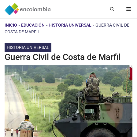
Saltar
Me
al
contenido
INICIO
»
EDUCACIÓN
»
HISTORIA UNIVERSAL
»
GUERRA CIVIL DE
COSTA DE MARFIL
HISTORIA UNIVERSAL
Guerra Civil de Costa de Marfil