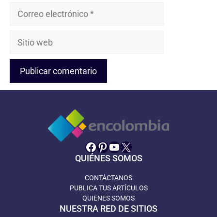
Correo
electrónico
Sitio
web
Facebook
Pinterest
YouTube
X
QUIÉNES SOMOS
CONTÁCTANOS
PUBLICA TUS ARTÍCULOS
QUIENES SOMOS
NUESTRA RED DE SITIOS