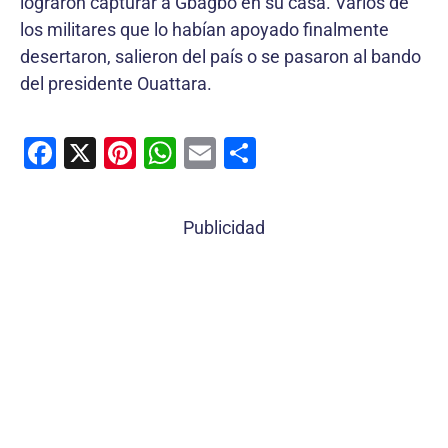
lograron capturar a Gbagbo en su casa. Varios de
los militares que lo habían apoyado finalmente
desertaron, salieron del país o se pasaron al bando
del presidente Ouattara.
F
X
Pi
W
E
C
a
nt
h
m
o
c
er
at
ai
m
Publicidad
e
e
s
l
p
b
st
A
ar
o
p
tir
o
p
k