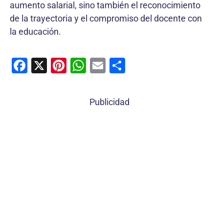
aumento salarial, sino también el reconocimiento
de la trayectoria y el compromiso del docente con
la educación.
F
X
Pi
W
E
C
a
nt
h
m
o
c
er
at
ai
m
Publicidad
e
e
s
l
p
b
st
A
ar
o
p
tir
o
p
k