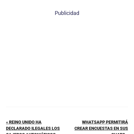
a
nt
h
m
o
c
er
at
ai
m
Publicidad
e
e
s
l
p
b
st
A
ar
o
p
tir
o
p
k
« REINO UNIDO HA
WHATSAPP PERMITIRÁ
DECLARADO ILEGALES LOS
CREAR ENCUESTAS EN SUS