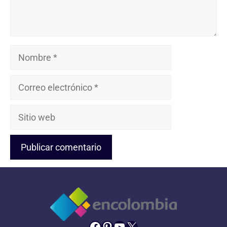
Nombre
Correo
electrónico
Sitio
web
Facebook
Pinterest
YouTube
X