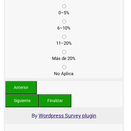
0–5%
6–10%
11–20%
Más de 20%
No Aplica
By
Wordpress Survey plugin