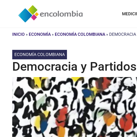
Saltar
al
MEDICI
contenido
INICIO
»
ECONOMÍA
»
ECONOMÍA COLOMBIANA
»
DEMOCRACIA 
ECONOMÍA COLOMBIANA
Democracia y Partidos 