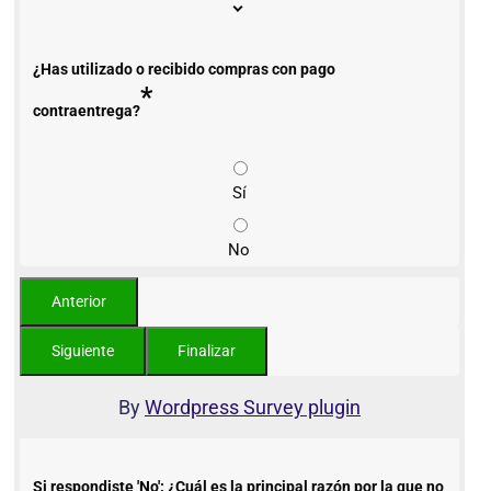
¿Has utilizado o recibido compras con pago
*
contraentrega?
Sí
No
By
Wordpress Survey plugin
Si respondiste 'No': ¿Cuál es la principal razón por la que no