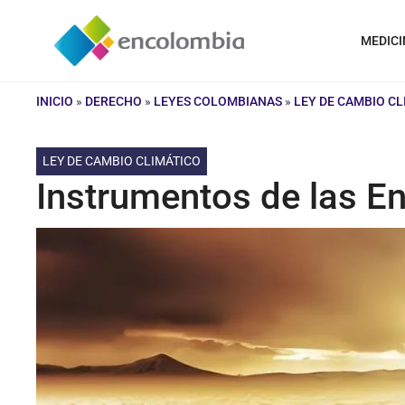
Saltar
al
MEDICI
contenido
INICIO
»
DERECHO
»
LEYES COLOMBIANAS
»
LEY DE CAMBIO C
LEY DE CAMBIO CLIMÁTICO
Instrumentos de las E