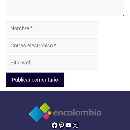
Nombre
Correo
electrónico
Sitio
web
Facebook
Pinterest
YouTube
X