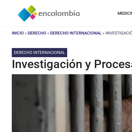
Saltar
al
MEDICI
contenido
INICIO
»
DERECHO
»
DERECHO INTERNACIONAL
»
INVESTIGACI
DERECHO INTERNACIONAL
Investigación y Proce