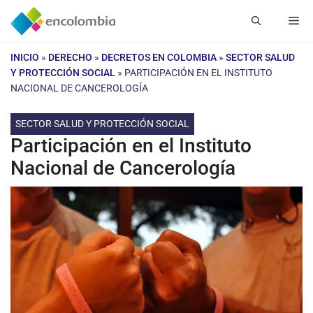
Saltar
Me
al
contenido
INICIO
»
DERECHO
»
DECRETOS EN COLOMBIA
»
SECTOR SALUD
Y PROTECCIÓN SOCIAL
»
PARTICIPACIÓN EN EL INSTITUTO
NACIONAL DE CANCEROLOGÍA
SECTOR SALUD Y PROTECCIÓN SOCIAL
Participación en el Instituto
Nacional de Cancerología