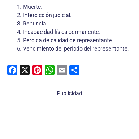
Muerte.
Interdicción judicial.
Renuncia.
Incapacidad física permanente.
Pérdida de calidad de representante.
Vencimiento del periodo del representante.
F
X
Pi
W
E
C
a
nt
h
m
o
c
er
at
ai
m
Publicidad
e
e
s
l
p
b
st
A
ar
o
p
tir
o
p