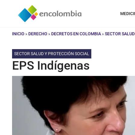
Saltar
al
MEDICI
contenido
INICIO
»
DERECHO
»
DECRETOS EN COLOMBIA
»
SECTOR SALUD
SECTOR SALUD Y PROTECCIÓN SOCIAL
EPS Indígenas