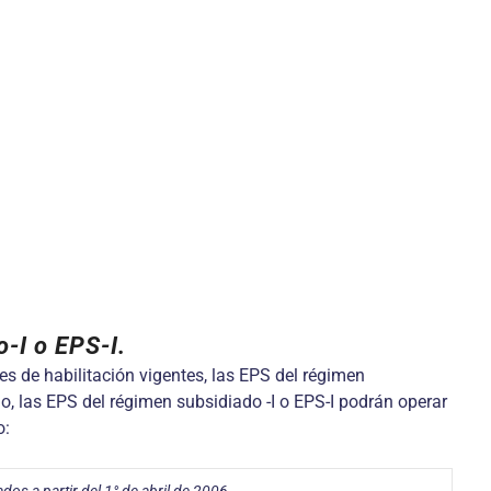
-I o EPS-I.
s de habilitación vigentes, las EPS del régimen
o, las EPS del régimen subsidiado -I o EPS-I podrán operar
o: