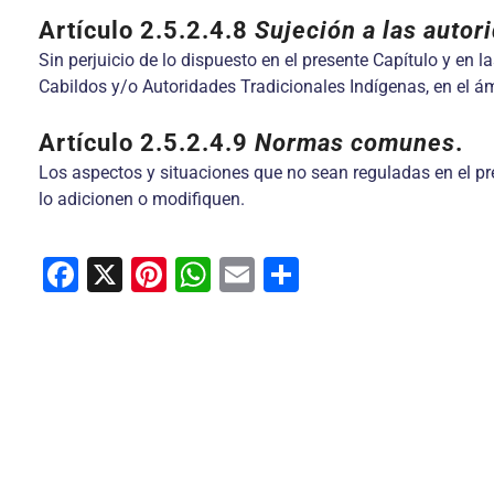
Artículo 2.5.2.4.8
Sujeción a las autor
Sin perjuicio de lo dispuesto en el presente Capítulo y en 
Cabildos y/o Autoridades Tradicionales Indígenas, en el 
Artículo 2.5.2.4.9
Normas comunes
.
Los aspectos y situaciones que no sean reguladas en el pres
lo adicionen o modifiquen.
F
X
Pi
W
E
C
a
nt
h
m
o
c
er
at
ai
m
e
e
s
l
p
b
st
A
ar
o
p
tir
o
p