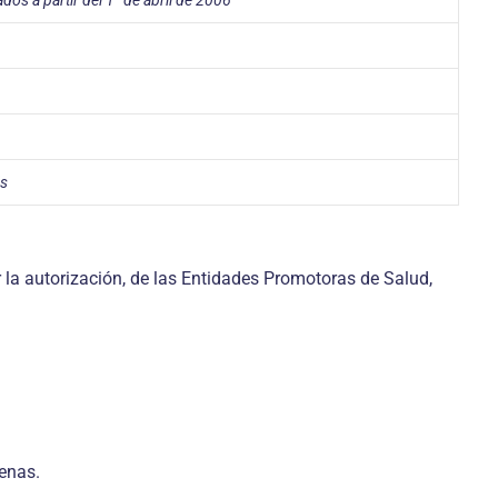
os a partir del 1° de abril de 2006
ás
 la autorización, de las Entidades Promotoras de Salud,
enas.