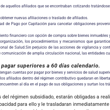
os de aquellos afiliados que se encontraban cotizando tratándose
obtener nuevas afiliaciones o traslado de afiliados.
idad de Pago por Capitación para cancelar obligaciones proveni
ento financiero con opción de compra sobre bienes inmuebles y 
organización, los procedimientos y mecanismos que garanticen 
nal de Salud.Sin perjuicio de las acciones de vigilancia y cont
e comunicación de amplia circulación nacional, las entidades c
 pagar superiores a 60 días calendario.
tengan cuentas por pagar por bienes y servicios de salud superio
s afiliados dentro del régimen contributivo quedaran en liberta
encuentren al día en el pago de sus obligaciones y surtan los t
del régimen subsidiado, estarán obligadas a reali
pacidad para ello y le trasladaran inmediatamente