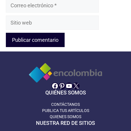
Correo
electrónico
Sitio
web
Facebook
Pinterest
YouTube
X
QUIÉNES SOMOS
CONTÁCTANOS
PUBLICA TUS ARTÍCULOS
QUIENES SOMOS
NUESTRA RED DE SITIOS