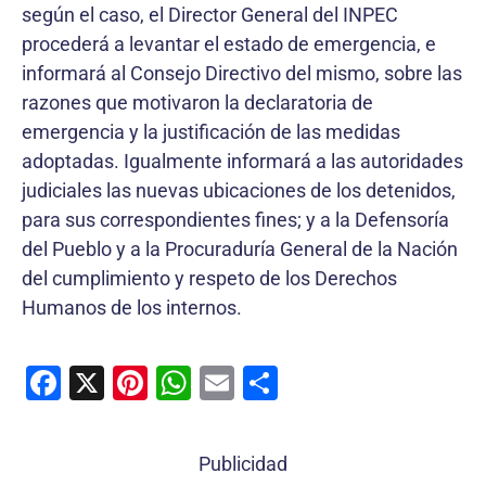
según el caso, el Director General del INPEC
procederá a levantar el estado de emergencia, e
informará al Consejo Directivo del mismo, sobre las
razones que motivaron la declaratoria de
emergencia y la justificación de las medidas
adoptadas. Igualmente informará a las autoridades
judiciales las nuevas ubicaciones de los detenidos,
para sus correspondientes fines; y a la Defensoría
del Pueblo y a la Procuraduría General de la Nación
del cumplimiento y respeto de los Derechos
Humanos de los internos.
F
X
Pi
W
E
C
a
nt
h
m
o
c
er
at
ai
m
Publicidad