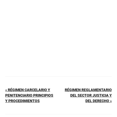
e
e
s
l
p
b
st
A
ar
o
p
tir
o
p
k
« RÉGIMEN CARCELARIO Y
RÉGIMEN REGLAMENTARIO
PENITENCIARIO PRINCIPIOS
DEL SECTOR JUSTICIA Y
Y PROCEDIMIENTOS
DEL DERECHO »