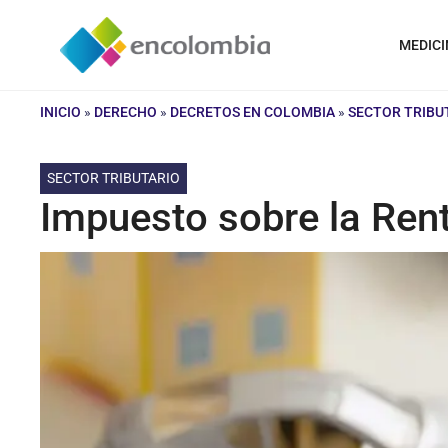
Saltar
al
MEDICI
contenido
INICIO
»
DERECHO
»
DECRETOS EN COLOMBIA
»
SECTOR TRIBU
SECTOR TRIBUTARIO
Impuesto sobre la Rent