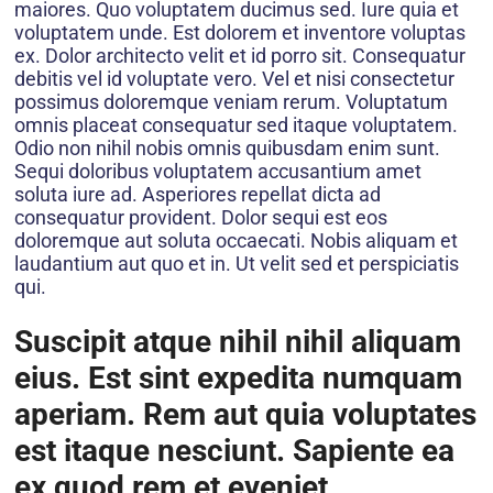
maiores. Quo voluptatem ducimus sed. Iure quia et
voluptatem unde. Est dolorem et inventore voluptas
ex. Dolor architecto velit et id porro sit. Consequatur
debitis vel id voluptate vero. Vel et nisi consectetur
possimus doloremque veniam rerum. Voluptatum
omnis placeat consequatur sed itaque voluptatem.
Odio non nihil nobis omnis quibusdam enim sunt.
Sequi doloribus voluptatem accusantium amet
soluta iure ad. Asperiores repellat dicta ad
consequatur provident. Dolor sequi est eos
doloremque aut soluta occaecati. Nobis aliquam et
laudantium aut quo et in. Ut velit sed et perspiciatis
qui.
Suscipit atque nihil nihil aliquam
eius. Est sint expedita numquam
aperiam. Rem aut quia voluptates
est itaque nesciunt. Sapiente ea
ex quod rem et eveniet