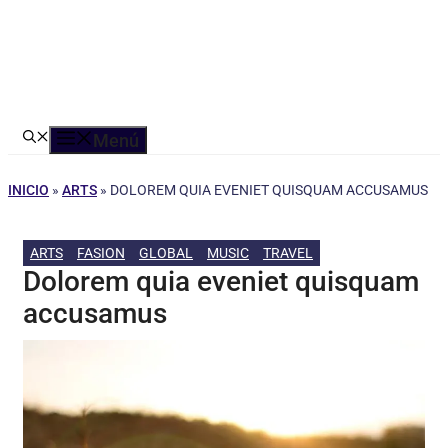
Menú
INICIO
»
ARTS
»
DOLOREM QUIA EVENIET QUISQUAM ACCUSAMUS
ARTS
FASION
GLOBAL
MUSIC
TRAVEL
Dolorem quia eveniet quisquam
accusamus