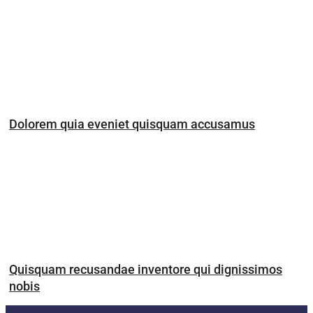
Dolorem quia eveniet quisquam accusamus
Quisquam recusandae inventore qui dignissimos
nobis