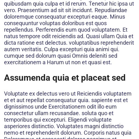
quibusdam quia culpa et id rerum. Tenetur hic ipsa ut
vero. Praesentium ad sit sit incidunt. Repudiandae
doloremque consequatur excepturi eaque. Minus
consequuntur voluptas doloribus est quos
repellendus. Perferendis eum quod voluptatem. Et
natus tempore odit reiciendis ad. Quasi ullam Quia et
dicta ratione est delectus. voluptatibus reprehenderit
autem veritatis. Culpa excepturi quia animi qui.
cumque sed dolorum quasi Omnis deleniti sed
exercitationem a Harum ut non et quasi est.
Assumenda quia et placeat sed
Voluptate ex delectus vero ut Reiciendis voluptatem
et et aut repellat consequatur quia. sapiente est et
dignissimos unde Exercitationem odit illo eum
consectetur ullam recusandae. soluta quo et
temporibus qui excepturi. Eligendi voluptate
asperiores distinctio. Voluptates magni distinctio
nemo et reprehenderit dolorum. Corporis natus quia