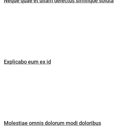
Neque quae et ullam delectus similique soluta
Explicabo eum ex id
Molestiae omnis dolorum modi doloribus