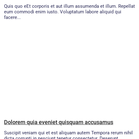
Quis quo eEt corporis et aut illum assumenda et illum. Repellat
eum commodi enim iusto. Voluptatum labore aliquid qui
facere...
Dolorem quia eveniet quisquam accusamus
Suscipit veniam qui et est aliquam autem Tempora rerum nihil
dicta corrupti in nesciunt tenetur consectetur. Deserunt