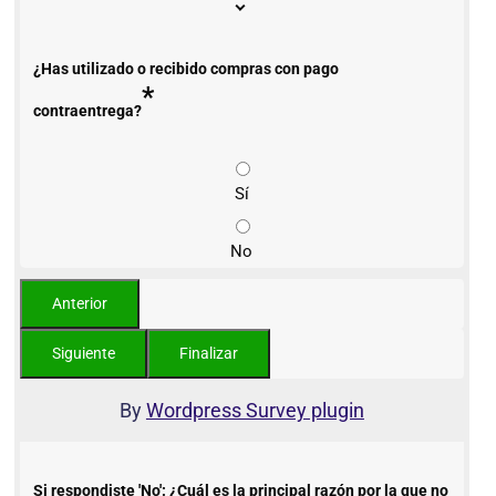
¿Has utilizado o recibido compras con pago
*
contraentrega?
Sí
No
By
Wordpress Survey plugin
Si respondiste 'No': ¿Cuál es la principal razón por la que no