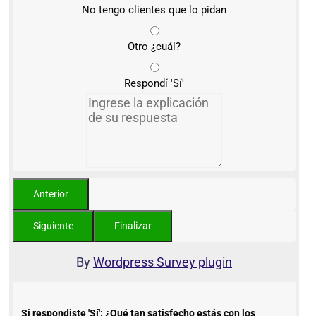
No tengo clientes que lo pidan
Otro ¿cuál?
Respondí 'Sí'
By
Wordpress Survey plugin
Si respondiste 'Sí': ¿Qué tan satisfecho estás con los