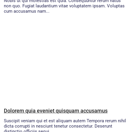
Nobis ut qui molestias est quia. Consequuntur rerum natus
non quo. Fugiat laudantium vitae voluptatem ipsam. Voluptas
cum accusamus nam...
Dolorem quia eveniet quisquam accusamus
Suscipit veniam qui et est aliquam autem Tempora rerum nihil
dicta corrupti in nesciunt tenetur consectetur. Deserunt
distinctio officiis sequi...