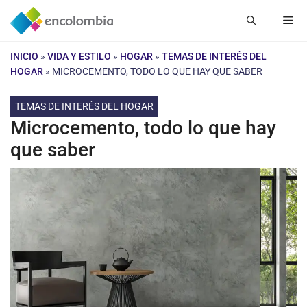
Saltar
Me
al
contenido
INICIO
»
VIDA Y ESTILO
»
HOGAR
»
TEMAS DE INTERÉS DEL
HOGAR
»
MICROCEMENTO, TODO LO QUE HAY QUE SABER
TEMAS DE INTERÉS DEL HOGAR
Microcemento, todo lo que hay
que saber