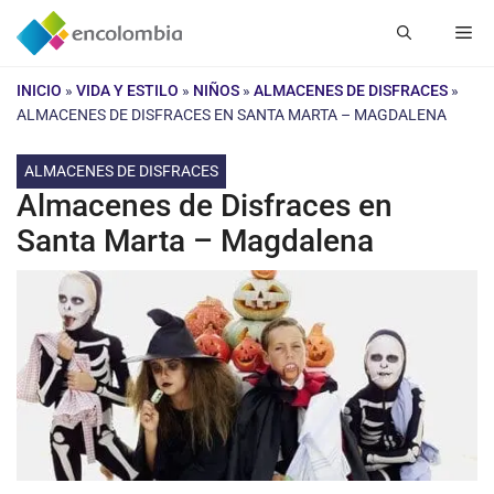
Saltar
Me
al
contenido
INICIO
»
VIDA Y ESTILO
»
NIÑOS
»
ALMACENES DE DISFRACES
»
ALMACENES DE DISFRACES EN SANTA MARTA – MAGDALENA
ALMACENES DE DISFRACES
Almacenes de Disfraces en
Santa Marta – Magdalena