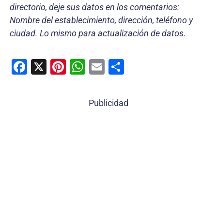
directorio, deje sus datos en los comentarios:
Nombre del establecimiento, dirección, teléfono y
ciudad. Lo mismo para actualización de datos.
F
X
Pi
W
E
C
a
nt
h
m
o
c
er
at
ai
m
Publicidad
e
e
s
l
p
b
st
A
ar
o
p
tir
o
p
k