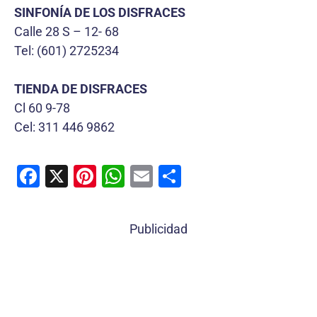
SINFONÍA DE LOS DISFRACES
Calle 28 S – 12- 68
Tel: (601) 2725234
TIENDA DE DISFRACES
Cl 60 9-78
Cel: 311 446 9862
F
X
Pi
W
E
C
a
nt
h
m
o
c
er
at
ai
m
Publicidad
e
e
s
l
p
b
st
A
ar
o
p
tir
o
p