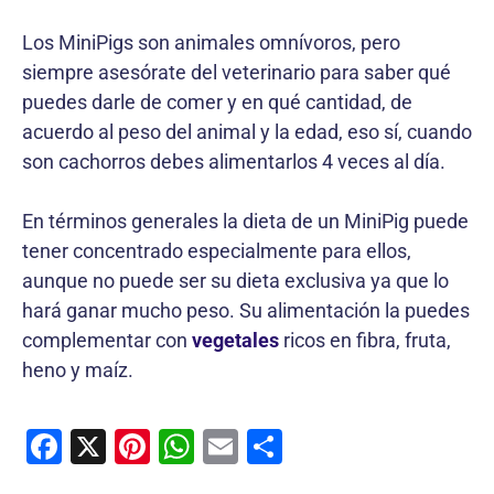
Los MiniPigs son animales omnívoros, pero
siempre asesórate del veterinario para saber qué
puedes darle de comer y en qué cantidad, de
acuerdo al peso del animal y la edad, eso sí, cuando
son cachorros debes alimentarlos 4 veces al día.
En términos generales la dieta de un MiniPig puede
tener concentrado especialmente para ellos,
aunque no puede ser su dieta exclusiva ya que lo
hará ganar mucho peso. Su alimentación la puedes
complementar con
vegetales
ricos en fibra, fruta,
heno y maíz.
F
X
Pi
W
E
C
a
nt
h
m
o