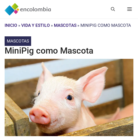
Saltar
Me
al
contenido
INICIO
»
VIDA Y ESTILO
»
MASCOTAS
»
MINIPIG COMO MASCOTA
MASCOTAS
MiniPig como Mascota