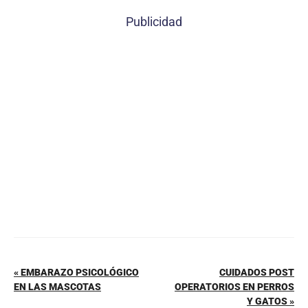
c
er
at
ai
m
Publicidad
e
e
s
l
p
b
st
A
ar
o
p
tir
o
p
k
« EMBARAZO PSICOLÓGICO
CUIDADOS POST
EN LAS MASCOTAS
OPERATORIOS EN PERROS
Y GATOS »