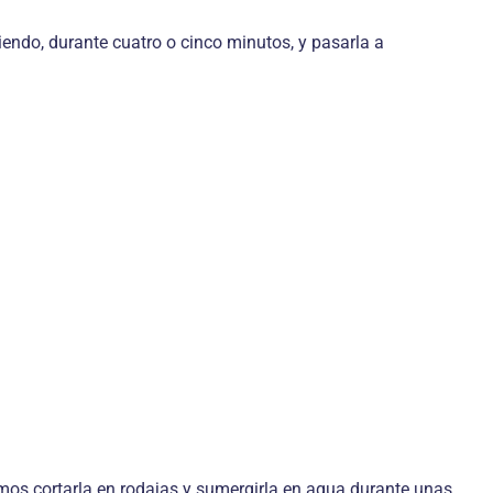
iendo, durante cuatro o cinco minutos, y pasarla a
amos cortarla en rodajas y sumergirla en agua durante unas