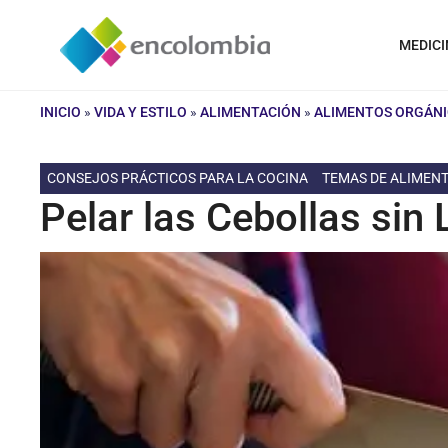
Saltar
al
MEDICI
contenido
INICIO
»
VIDA Y ESTILO
»
ALIMENTACIÓN
»
ALIMENTOS ORGÁN
CONSEJOS PRÁCTICOS PARA LA COCINA
TEMAS DE ALIMEN
Pelar las Cebollas sin