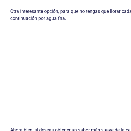
Otra interesante opción, para que no tengas que llorar cad
continuación por agua fría.
Ahora bien, si deseas obtener un sabor más suave de la ce