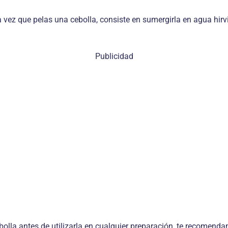
a vez que pelas una cebolla, consiste en sumergirla en agua hirv
Publicidad
bolla antes de utilizarla en cualquier preparación, te recomend