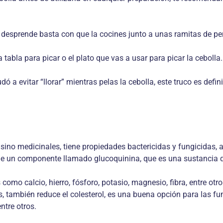
 desprende basta con que la cocines junto a unas ramitas de pere
tabla para picar o el plato que vas a usar para picar la cebolla.
dó a evitar “llorar” mientras pelas la cebolla, este truco es def
s sino medicinales, tiene propiedades bactericidas y fungicidas,
iene un componente llamado glucoquinina, que es una sustancia q
omo calcio, hierro, fósforo, potasio, magnesio, fibra, entre otros
, también reduce el colesterol, es una buena opción para las fu
ntre otros.