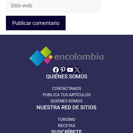
Sitio
web
Facebook
Pinterest
YouTube
X
QUIÉNES SOMOS
CONTÁCTANOS
PUBLICA TUS ARTÍCULOS
QUIENES SOMOS
NUESTRA RED DE SITIOS
TURISMO
RECETAS
SUSCRÍBETE