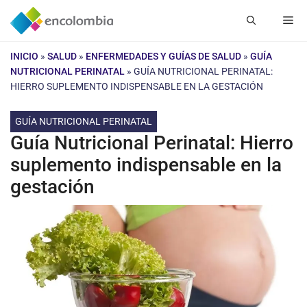
Saltar
Me
al
contenido
INICIO
»
SALUD
»
ENFERMEDADES Y GUÍAS DE SALUD
»
GUÍA
NUTRICIONAL PERINATAL
»
GUÍA NUTRICIONAL PERINATAL:
HIERRO SUPLEMENTO INDISPENSABLE EN LA GESTACIÓN
GUÍA NUTRICIONAL PERINATAL
Guía Nutricional Perinatal: Hierro
suplemento indispensable en la
gestación