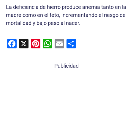
La deficiencia de hierro produce anemia tanto en la
madre como en el feto, incrementando el riesgo de
mortalidad y bajo peso al nacer.
F
X
Pi
W
E
C
a
nt
h
m
o
c
er
at
ai
m
Publicidad
e
e
s
l
p
b
st
A
ar
o
p
tir
o
p
k