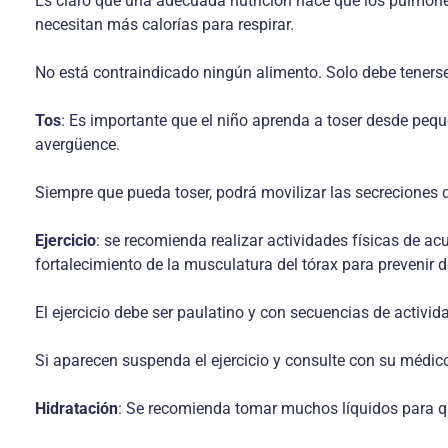
Es claro que una adecuada nutrición hace que los pulmone
necesitan más calorías para respirar.
No está contraindicado ningún alimento. Solo debe teners
Tos
: Es importante que el niño aprenda a toser desde pequ
avergüence.
Siempre que pueda toser, podrá movilizar las secreciones
Ejercicio
: se recomienda realizar actividades físicas de ac
fortalecimiento de la musculatura del tórax para prevenir 
El ejercicio debe ser paulatino y con secuencias de activid
Si aparecen suspenda el ejercicio y consulte con su médico. 
Hidratación
: Se recomienda tomar muchos líquidos para qu