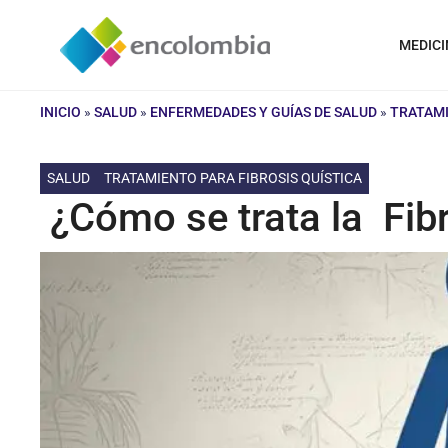
Saltar
al
MEDICI
contenido
INICIO
»
SALUD
»
ENFERMEDADES Y GUÍAS DE SALUD
»
TRATAMI
SALUD
TRATAMIENTO PARA FIBROSIS QUÍSTICA
¿Cómo se trata la Fibr