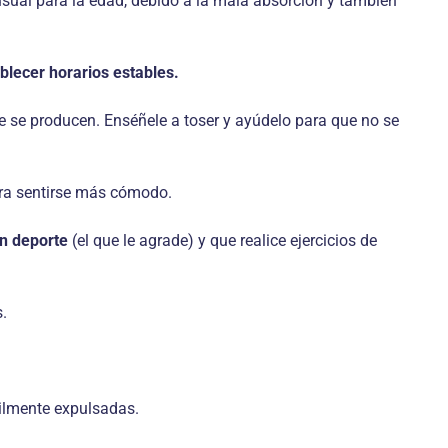
usual para la edad, debido a la mala absorción y también
blecer horarios estables.
e se producen. Enséñele a toser y ayúdelo para que no se
ara sentirse más cómodo.
ún deporte
(el que le agrade) y que realice ejercicios de
.
cilmente expulsadas.