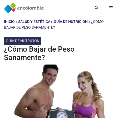
Saltar
Me
al
contenido
INICIO
»
SALUD Y ESTÉTICA
»
GUÍA DE NUTRICIÓN
»
¿CÓMO
BAJAR DE PESO SANAMENTE?
GUÍA DE NUTRICIÓN
¿Cómo Bajar de Peso
Sanamente?