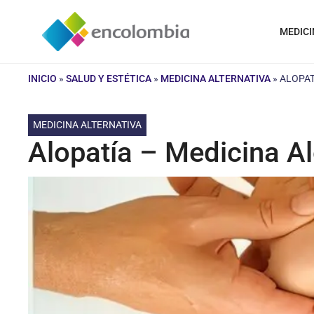
Saltar
al
MEDICI
contenido
INICIO
»
SALUD Y ESTÉTICA
»
MEDICINA ALTERNATIVA
»
ALOPAT
MEDICINA ALTERNATIVA
Alopatía – Medicina A