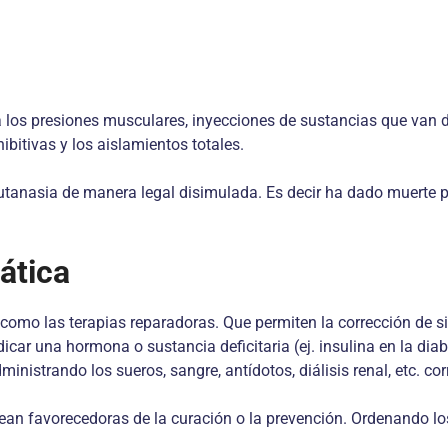
los presiones musculares, inyecciones de sustancias que van dir
ibitivas y los aislamientos totales.
Eutanasia de manera legal disimulada. Es decir ha dado muerte p
ática
mo las terapias reparadoras. Que permiten la corrección de sit
icar una hormona o sustancia deficitaria (ej. insulina en la dia
dministrando los sueros, sangre, antídotos, diálisis renal, etc. co
ean favorecedoras de la curación o la prevención. Ordenando los h