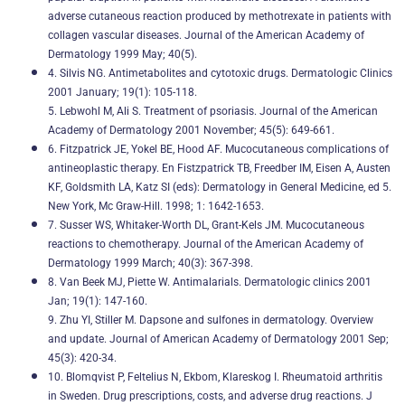
adverse cutaneous reaction produced by methotrexate in patients with
collagen vascular diseases. Journal of the American Academy of
Dermatology 1999 May; 40(5).
4. Silvis NG. Antimetabolites and cytotoxic drugs. Dermatologic Clinics
2001 January; 19(1): 105-118.
5. Lebwohl M, Ali S. Treatment of psoriasis. Journal of the American
Academy of Dermatology 2001 November; 45(5): 649-661.
6. Fitzpatrick JE, Yokel BE, Hood AF. Mucocutaneous complications of
antineoplastic therapy. En Fistzpatrick TB, Freedber IM, Eisen A, Austen
KF, Goldsmith LA, Katz SI (eds): Dermatology in General Medicine, ed 5.
New York, Mc Graw-Hill. 1998; 1: 1642-1653.
7. Susser WS, Whitaker-Worth DL, Grant-Kels JM. Mucocutaneous
reactions to chemotherapy. Journal of the American Academy of
Dermatology 1999 March; 40(3): 367-398.
8. Van Beek MJ, Piette W. Antimalarials. Dermatologic clinics 2001
Jan; 19(1): 147-160.
9. Zhu YI, Stiller M. Dapsone and sulfones in dermatology. Overview
and update. Journal of American Academy of Dermatology 2001 Sep;
45(3): 420-34.
10. Blomqvist P, Feltelius N, Ekbom, Klareskog I. Rheumatoid arthritis
in Sweden. Drug prescriptions, costs, and adverse drug reactions. J