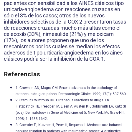
pacientes con sensibilidad a los AINES clásicos tipo
urticaria-angioedema con reacciones cruzadas en
sólo el 3% de los casos; otros de los nuevos
inhibidores selectivos de la COX 2 presentaron tasas
de reacciones cruzadas mucho más altas como el
celecoxib (33%), nimesulide (21%) y meloxicam
(17%), los autores proponen que uno de los
mecanismos por los cuales se median los efectos
adversos de tipo urticaria-angioedema en los aines
clásicos podría ser la inhibición de la COX-1.
Referencias
1. Crowson AN, Magro CM. Recent advances in the pathology of
cutaneous drug eruptions. Dermatologic Clinics 1999; 17(3): 537-560.
2. Stem RS, Wintroub BU. Cutaneous reactions to drugs. En
Fistzpatrick TB, Freedber IM, Eisen A, Austen KF, Goldsmith LA, Katz SI
(eds): Dermatology in General Medicine, ed 5. New York, Mc Graw-Hill.
1998; 1: 1633-1642.
3. Goerttler E,. Kutzner H, Peter H, Requena L. Methotrexate-induced
papular eruption in patients with rheumatic diseases: A distinctive