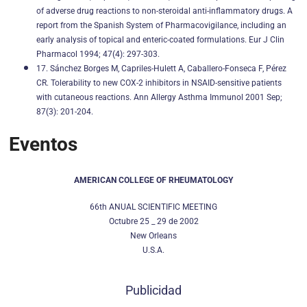
of adverse drug reactions to non-steroidal anti-inflammatory drugs. A
report from the Spanish System of Pharmacovigilance, including an
early analysis of topical and enteric-coated formulations. Eur J Clin
Pharmacol 1994; 47(4): 297-303.
17. Sánchez Borges M, Capriles-Hulett A, Caballero-Fonseca F, Pérez
CR. Tolerability to new COX-2 inhibitors in NSAID-sensitive patients
with cutaneous reactions. Ann Allergy Asthma Immunol 2001 Sep;
87(3): 201-204.
Eventos
AMERICAN COLLEGE OF RHEUMATOLOGY
66th ANUAL SCIENTIFIC MEETING
Octubre 25 _ 29 de 2002
New Orleans
U.S.A.
Publicidad