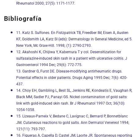
Rheumatol 2000; 27(5): 1171-1177.
Bibliografía
11. Katz S. Sulfones. En Fistzpatrick TB, Freedber IM, Eisen A, Austen
KF, Goldsmith LA, Katz SI (eds): Dermatology in General Medicine, ed 5.
New York, Mc Graw-Hill. 1998; (1): 2790-2793.
12. Akahoshi K, Chijiwa Y, Kabemura T y col. Desensitization for
sulfasalazine-induced skin rash in a patient with ulcerative colitis. J
Gastroenterol 1994 Dec; 29(6): 772-775.
13. Gardner G, Furst DE. Disease-modifying antirheumatic drugs.
Potential effects in older patients. Drugs Aging 1995 Dec; 7(6): 420-
437.
14. Choy EH, Gambling L, Best SL, Jenkins RE, Kondeatis E, Vaughan R,
Black MM, Sadler PJ, Panayi GS. Nickel contamination of gold salts:
link with gold-induced skin rash. Br J Rheumatol 1997 Oct; 36(10):
1054-1058.
15. Lizeaux-Parneix V, Bedane C, Lavignac C, Bernard P, Bonnetblanc
JM. Cutaneous reactions to gold salts. Ann Dermatol Venereol 1994;
121(11): 793-797.
16. Figueras A, Capella D, Castel JM, Laorte JR. Spontaneous reporting