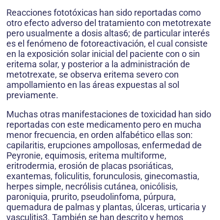
Reacciones fototóxicas han sido reportadas como
otro efecto adverso del tratamiento con metotrexate
pero usualmente a dosis altas6; de particular interés
es el fenómeno de fotoreactivación, el cual consiste
en la exposición solar inicial del paciente con o sin
eritema solar, y posterior a la administración de
metotrexate, se observa eritema severo con
ampollamiento en las áreas expuestas al sol
previamente.
Muchas otras manifestaciones de toxicidad han sido
reportadas con este medicamento pero en mucha
menor frecuencia, en orden alfabético ellas son:
capilaritis, erupciones ampollosas, enfermedad de
Peyronie, equimosis, eritema multiforme,
eritrodermia, erosión de placas psoriáticas,
exantemas, foliculitis, forunculosis, ginecomastia,
herpes simple, necrólisis cutánea, onicólisis,
paroniquia, prurito, pseudolinfoma, púrpura,
quemadura de palmas y plantas, úlceras, urticaria y
vasculitis3. También se han descrito y hemos