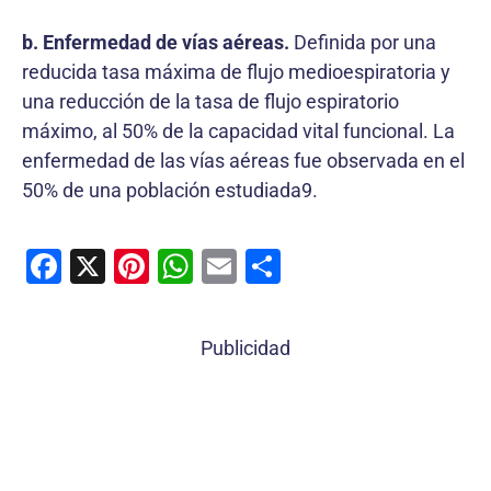
b. Enfermedad de vías aéreas.
Definida por una
reducida tasa máxima de flujo medioespiratoria y
una reducción de la tasa de flujo espiratorio
máximo, al 50% de la capacidad vital funcional. La
enfermedad de las vías aéreas fue observada en el
50% de una población estudiada9.
F
X
Pi
W
E
C
a
nt
h
m
o
c
er
at
ai
m
Publicidad
e
e
s
l
p
b
st
A
ar
o
p
tir
o
p