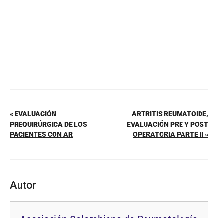
k
« EVALUACIÓN
ARTRITIS REUMATOIDE,
PREQUIRÚRGICA DE LOS
EVALUACIÓN PRE Y POST
PACIENTES CON AR
OPERATORIA PARTE II »
Autor