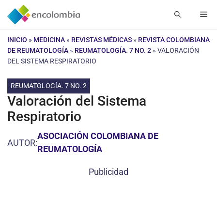
Saltar
Me
al
contenido
INICIO
»
MEDICINA
»
REVISTAS MÉDICAS
»
REVISTA COLOMBIANA
DE REUMATOLOGÍA
»
REUMATOLOGÍA. 7 NO. 2
»
VALORACIÓN
DEL SISTEMA RESPIRATORIO
REUMATOLOGÍA. 7 NO. 2
Valoración del Sistema
Respiratorio
ASOCIACIÓN COLOMBIANA DE
AUTOR:
REUMATOLOGÍA
Publicidad