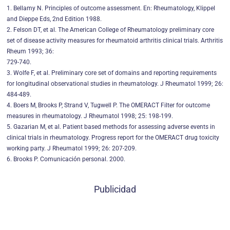
1. Bellamy N. Principles of outcome assessment. En: Rheumatology, Klippel
and Dieppe Eds, 2nd Edition 1988.
2. Felson DT, et al. The American College of Rheumatology preliminary core
set of disease activity measures for rheumatoid arthritis clinical trials. Arthritis
Rheum 1993; 36:
729-740.
3. Wolfe F, et al. Preliminary core set of domains and reporting requirements
for longitudinal observational studies in rheumatology. J Rheumatol 1999; 26:
484-489.
4. Boers M, Brooks P, Strand V, Tugwell P. The OMERACT Filter for outcome
measures in rheumatology. J Rheumatol 1998; 25: 198-199.
5. Gazarian M, et al. Patient based methods for assessing adverse events in
clinical trials in rheumatology. Progress report for the OMERACT drug toxicity
working party. J Rheumatol 1999; 26: 207-209.
6. Brooks P. Comunicación personal. 2000.
Publicidad