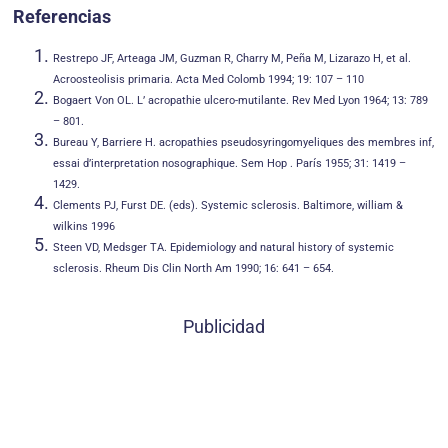
Referencias
Restrepo JF, Arteaga JM, Guzman R, Charry M, Peña M, Lizarazo H, et al.
Acroosteolisis primaria. Acta Med Colomb 1994; 19: 107 – 110
Bogaert Von OL. L’ acropathie ulcero-mutilante. Rev Med Lyon 1964; 13: 789
– 801.
Bureau Y, Barriere H. acropathies pseudosyringomyeliques des membres inf,
essai d’interpretation nosographique. Sem Hop . París 1955; 31: 1419 –
1429.
Clements PJ, Furst DE. (eds). Systemic sclerosis. Baltimore, william &
wilkins 1996
Steen VD, Medsger TA. Epidemiology and natural history of systemic
sclerosis. Rheum Dis Clin North Am 1990; 16: 641 – 654.
Publicidad