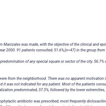
om Manizales was made, with the objective of the clinical and ep
ear 2000. 91 patients consulted, 51.6%,(n=47) in the group fro
predomination of any special square or sector of the city. 56.7% o
ere from the neighborhood. There was no apparent motivation in 
nd it was not indicated for any patient. Most of the patients cons
alization predominated, 37.3%, followed by the lower extremities, 
hylactic antibiotic was prescribed, most frequently dicloxaciline