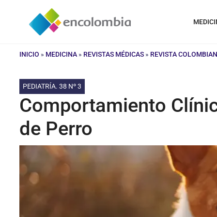
Saltar
al
MEDICI
contenido
INICIO
»
MEDICINA
»
REVISTAS MÉDICAS
»
REVISTA COLOMBIAN
PEDIATRÍA. 38 Nº 3
Comportamiento Clíni
de Perro