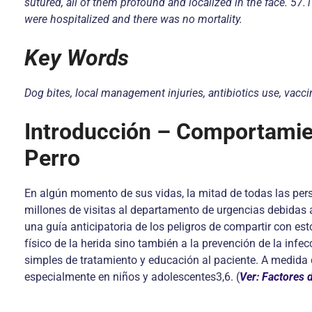
sutured, all of them profound and localized in the face. 57
were hospitalized and there was no mortality.
Key Words
Dog bites, local management injuries, antibiotics use, vacci
Introducción – Comportamie
Perro
En algún momento de sus vidas, la mitad de todas las per
millones de visitas al departamento de urgencias debida
una guía anticipatoria de los peligros de compartir con es
físico de la herida sino también a la prevención de la inf
simples de tratamiento y educación al paciente. A medida
especialmente en niños y adolescentes3,6. (
Ver: Factores 