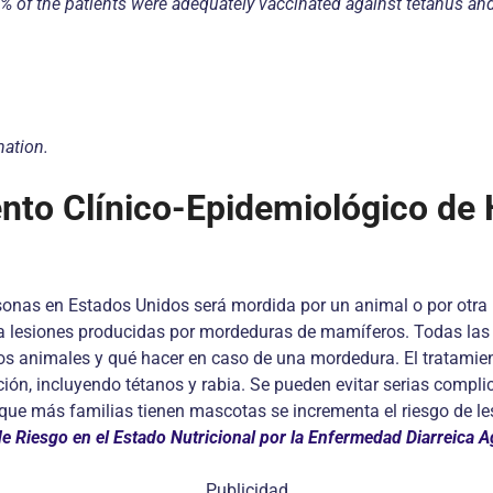
.1% of the patients were adequately vaccinated against tetanus a
nation.
nto Clínico-Epidemiológico de 
sonas en Estados Unidos será mordida por un animal o por otra
s a lesiones producidas por mordeduras de mamíferos. Todas la
tos animales y qué hacer en caso de una mordedura. El tratamien
ección, incluyendo tétanos y rabia. Se pueden evitar serias comp
 que más familias tienen mascotas se incrementa el riesgo de 
de Riesgo en el Estado Nutricional por la Enfermedad Diarreica 
Publicidad